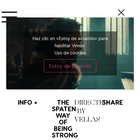
Haz clic en «Estoy de acuerdo» para
habilitar Vimeo
Uso de cookies
Estoy de acuerdo
INFO
+
THE
SHARE
DIRECTED
SPATEN
BY
WAY
VELLAS
OF
BEING
STRONG